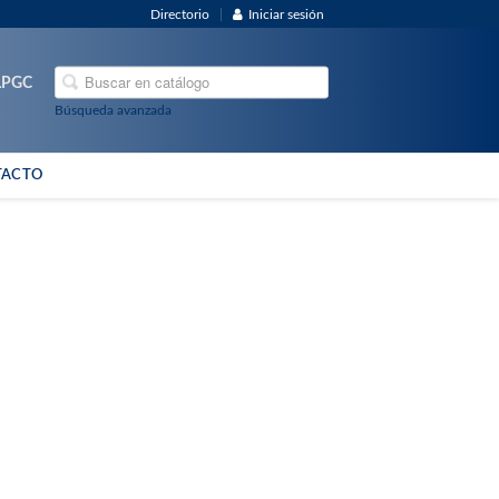
Directorio
Iniciar sesión
ULPGC
Búsqueda avanzada
TACTO