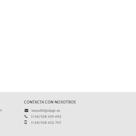
CONTACTA CON NOSOTROS
/n
serpubli@ulpgc.es
(+34) 928 459 692
(+34) 928 452 707