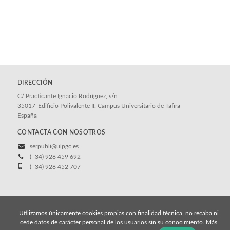
DIRECCIÓN
C/ Practicante Ignacio Rodríguez, s/n
35017
Edificio Polivalente II. Campus Universitario de Tafira
España
CONTACTA CON NOSOTROS
serpubli@ulpgc.es
(+34) 928 459 692
(+34) 928 452 707
© 2026, Universidad de Las Palmas de Gran Canaria
Utilizamos únicamente cookies propias con finalidad técnica, no recaba ni
cede datos de carácter personal de los usuarios sin su conocimiento. Más
Aviso legal
Política de cookies