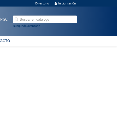
Directorio
Iniciar sesión
ULPGC
Búsqueda avanzada
TACTO