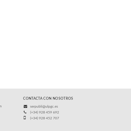
CONTACTA CON NOSOTROS
/n
serpubli@ulpgc.es
(+34) 928 459 692
(+34) 928 452 707