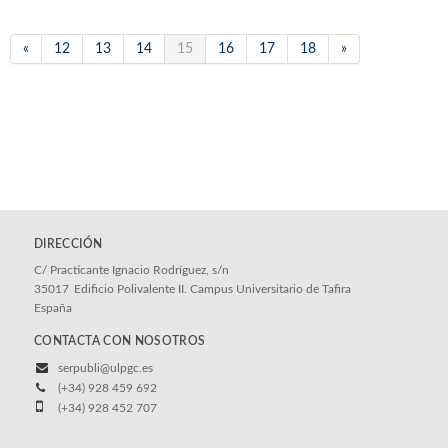
«
12
13
14
15
16
17
18
»
DIRECCIÓN
C/ Practicante Ignacio Rodríguez, s/n
35017
Edificio Polivalente II. Campus Universitario de Tafira
España
CONTACTA CON NOSOTROS
serpubli@ulpgc.es
(+34) 928 459 692
(+34) 928 452 707