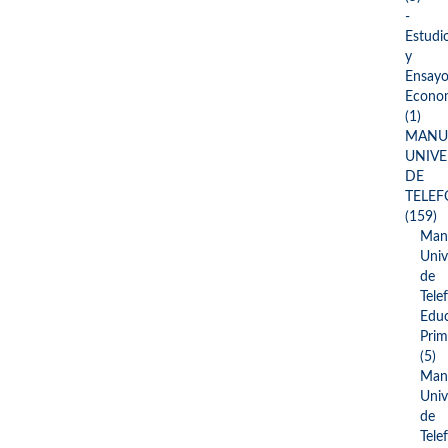
-
Estudi
y
Ensayo
Econo
(1)
MANU
UNIVE
DE
TELE
(159)
Man
Univ
de
Tele
Edu
Prim
(5)
Man
Univ
de
Tele