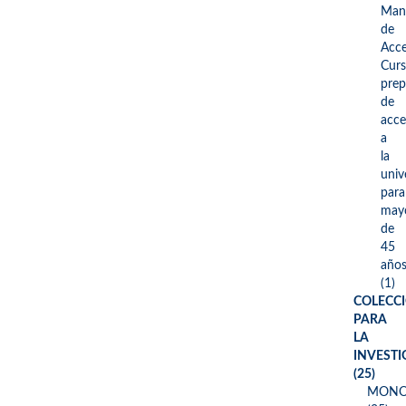
Man
de
Acce
Cur
prep
de
acce
a
la
univ
para
may
de
45
año
(1)
COLECC
PARA
LA
INVEST
(25)
MONO