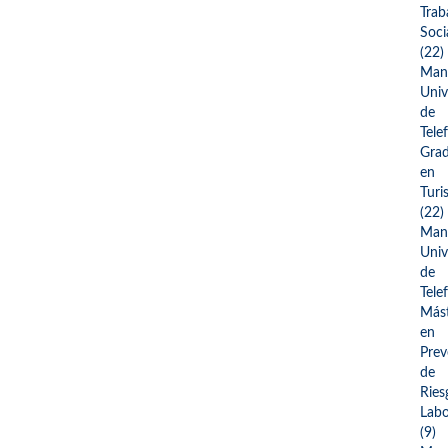
Trab
Soci
(22)
Man
Univ
de
Tele
Gra
en
Turi
(22)
Man
Univ
de
Tele
Más
en
Prev
de
Ries
Labo
(9)