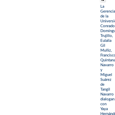
La
Gerenci
de la
Universi
Conrado
Domíng
Trujillo,
Eulalia
Gil
Muñiz,
Francisc
Quintan
Navarro
y
Miguel
Suárez
de
Tangil
Navarro
dialogan
con
Yaya
Hernánd