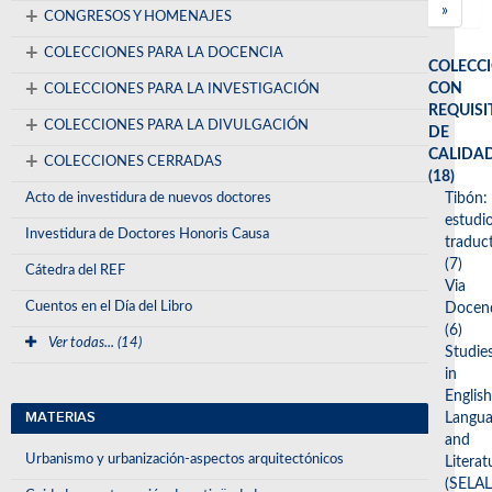
»
+
CONGRESOS Y HOMENAJES
+
COLECCIONES PARA LA DOCENCIA
COLECC
+
CON
COLECCIONES PARA LA INVESTIGACIÓN
REQUISI
+
COLECCIONES PARA LA DIVULGACIÓN
DE
CALIDA
+
COLECCIONES CERRADAS
(18)
Acto de investidura de nuevos doctores
Tibón:
estudi
Investidura de Doctores Honoris Causa
traduc
(7)
Cátedra del REF
Via
Cuentos en el Día del Libro
Docen
(6)
Ver todas... (14)
Studie
in
English
MATERIAS
Langu
and
Urbanismo y urbanización-aspectos arquitectónicos
Literat
(SELAL