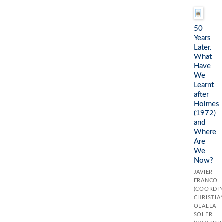
50
Years
Later.
What
Have
We
Learnt
after
Holmes
(1972)
and
Where
Are
We
Now?
JAVIER
FRANCO
(COORDI
CHRISTIA
OLALLA-
SOLER