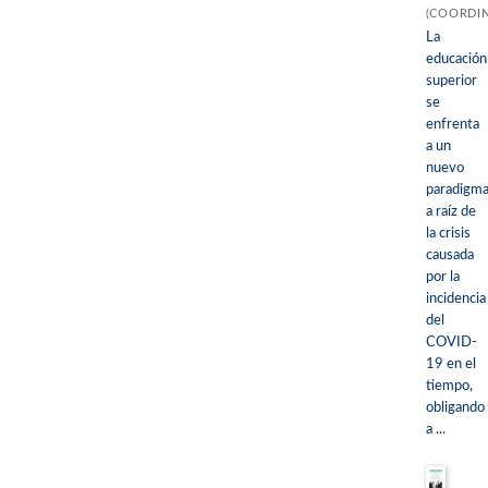
(COORDI
La
educación
superior
se
enfrenta
a un
nuevo
paradigm
a raíz de
la crisis
causada
por la
incidencia
del
COVID-
19 en el
tiempo,
obligando
a ...