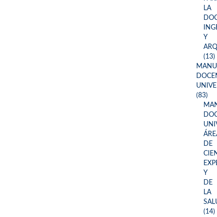
LA
DOC
ING
Y
ARQ
(13)
MANU
DOCE
UNIVE
(83)
MA
DOC
UNI
ÁRE
DE
CIE
EXP
Y
DE
LA
SAL
(14)