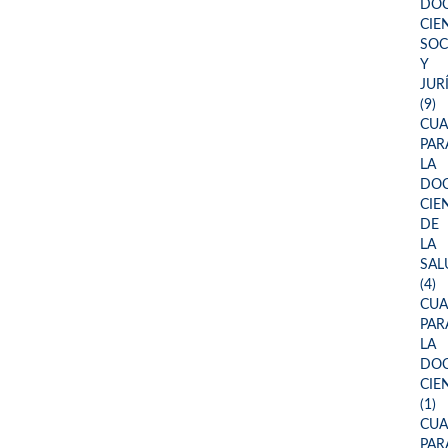
DOC
CIE
SOC
Y
JUR
(9)
CU
PAR
LA
DOC
CIE
DE
LA
SAL
(4)
CU
PAR
LA
DOC
CIE
(1)
CU
PAR