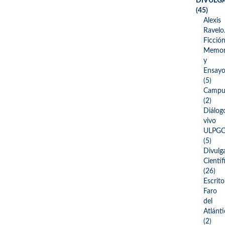
DIVULG
(45)
Alexis
Ravelo
Ficción
Memor
y
Ensay
(5)
Campu
(2)
Diálog
vivo
ULPG
(5)
Divulg
Científ
(26)
Escrito
Faro
del
Atlánt
(2)