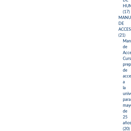
DE
HUM
(17)
MANU
DE
ACCE
(21)
Man
de
Acce
Cur
prep
de
acce
a
la
univ
para
may
de
25
año
(20)