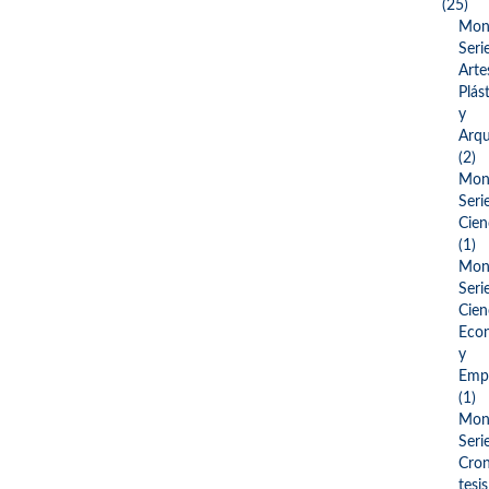
(25)
Mono
Seri
Arte
Plás
y
Arqu
(2)
Mono
Seri
Cien
(1)
Mono
Seri
Cien
Eco
y
Empr
(1)
Mono
Seri
Cron
tesis