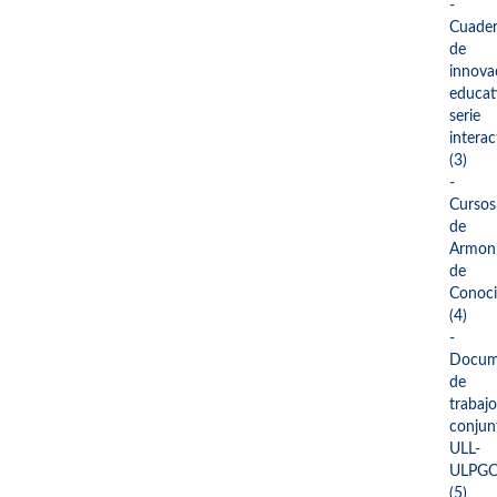
-
Cuade
de
innova
educat
serie
interac
(3)
-
Cursos
de
Armoni
de
Conoci
(4)
-
Docum
de
trabajo
conjun
ULL-
ULPG
(5)