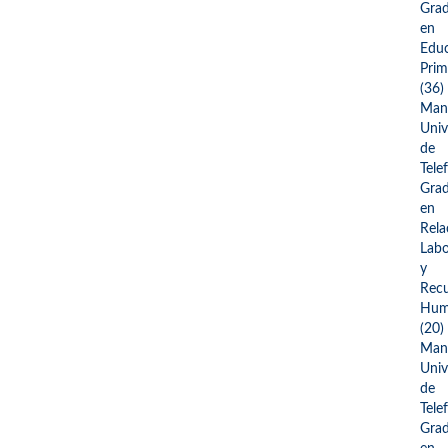
Gra
en
Edu
Prim
(36)
Man
Univ
de
Tele
Gra
en
Rela
Labo
y
Recu
Hum
(20)
Man
Univ
de
Tele
Gra