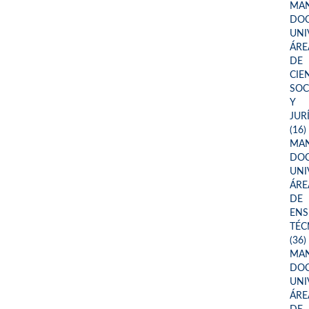
MA
DOC
UNI
ÁRE
DE
CIE
SOC
Y
JUR
(16)
MA
DOC
UNI
ÁRE
DE
ENS
TÉC
(36)
MA
DOC
UNI
ÁRE