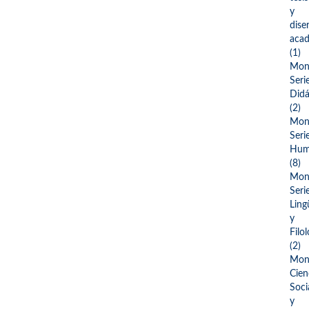
y
dise
aca
(1)
Mono
Seri
Didá
(2)
Mono
Seri
Hum
(8)
Mono
Seri
Ling
y
Filol
(2)
Mono
Cien
Soci
y