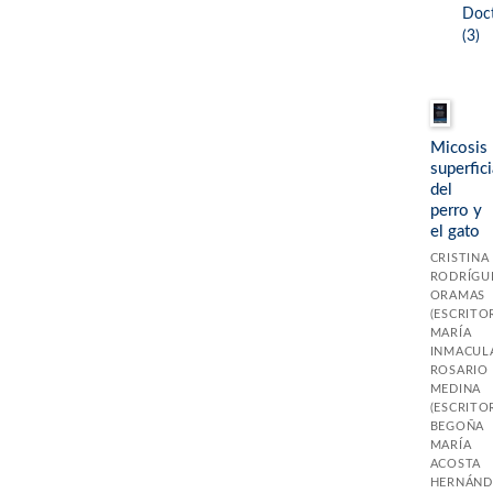
Doct
(3)
Micosis
superfici
del
perro y
el gato
CRISTINA
RODRÍGU
ORAMAS
(ESCRITO
MARÍA
INMACUL
ROSARIO
MEDINA
(ESCRITO
BEGOÑA
MARÍA
ACOSTA
HERNÁND