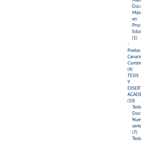
Man
Doce
Más
en
Proc
Educ
(1)
-
Poetas
Canari
Conte
(4)
TESIS
Y
DISER
ACAD
(10)
Tesis
Doct
Nue
serie
(7)
Tesis