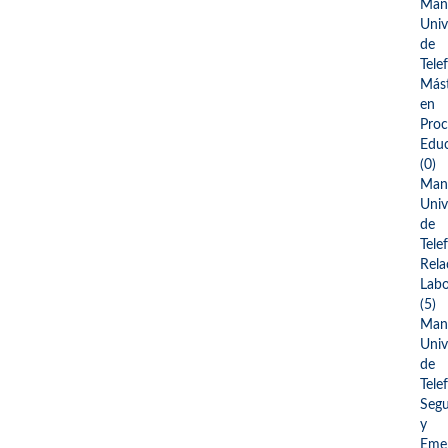
Man
Univ
de
Tele
Más
en
Proc
Educ
(0)
Man
Univ
de
Tele
Rela
Labo
(5)
Man
Univ
de
Tele
Segu
y
Emer