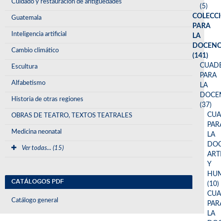
Cuidado y restauración de antigüedades
(5)
COLECC
Guatemala
PARA
Inteligencia artificial
LA
DOCENC
Cambio climático
(141)
CUAD
Escultura
PARA
Alfabetismo
LA
DOCE
Historia de otras regiones
(37)
CU
OBRAS DE TEATRO, TEXTOS TEATRALES
PAR
Medicina neonatal
LA
DOC
Ver todas... (15)
ART
Y
HUM
CATÁLOGOS PDF
(10)
CU
Catálogo general
PAR
LA