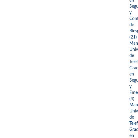
en
Segu
y
Cont
de
Ries
(21)
Man
Univ
de
Tele
Gra
en
Segu
y
Emer
(4)
Man
Univ
de
Tele
Gra
en