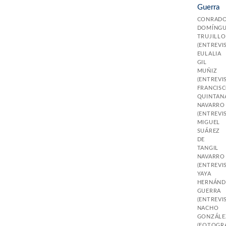
Guerra
CONRAD
DOMÍNGU
TRUJILLO
(ENTREVI
EULALIA
GIL
MUÑIZ
(ENTREVI
FRANCIS
QUINTAN
NAVARRO
(ENTREVI
MIGUEL
SUÁREZ
DE
TANGIL
NAVARRO
(ENTREVI
YAYA
HERNÁND
GUERRA
(ENTREVI
NACHO
GONZÁLE
(FOTOGRA