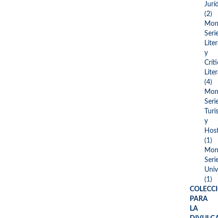
Jurí
(2)
Mono
Seri
Lite
y
Crít
Liter
(4)
Mono
Seri
Turi
y
Host
(1)
Mono
Seri
Univ
(1)
COLECC
PARA
LA