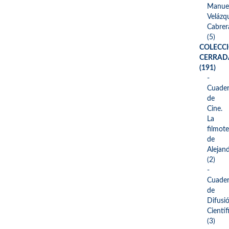
Manue
Velázq
Cabrer
(5)
COLECC
CERRAD
(191)
-
Cuade
de
Cine.
La
filmot
de
Alejand
(2)
-
Cuade
de
Difusi
Científ
(3)