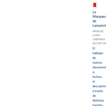
La
Marques
de
Lanzarot
MANUEL
LOBO
CABRERA
(ESCRITO
El
hallazgo
de
nuevos
document
e,
incluso,
el
descubrim
a través
de
distintas
fuentes,