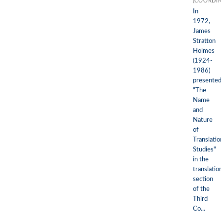
(COORDI
In
1972,
James
Stratton
Holmes
(1924-
1986)
presente
"The
Name
and
Nature
of
Translatio
Studies"
in the
translatio
section
of the
Third
Co...