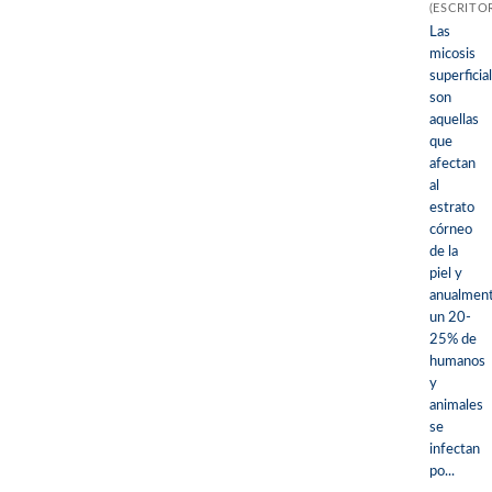
(ESCRITO
Las
micosis
superficia
son
aquellas
que
afectan
al
estrato
córneo
de la
piel y
anualment
un 20-
25% de
humanos
y
animales
se
infectan
po...