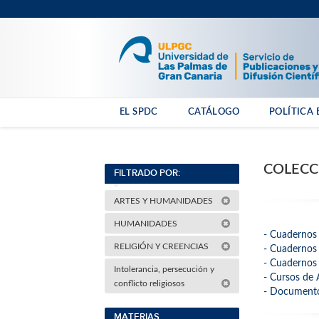
EL SPDC
CATÁLOGO
POLÍTICA 
COLECC
FILTRADO POR:
ARTES Y HUMANIDADES
HUMANIDADES
- Cuadernos 
RELIGIÓN Y CREENCIAS
- Cuadernos 
- Cuadernos 
Intolerancia, persecución y
- Cursos de
conflicto religiosos
- Documento
MATERIAS