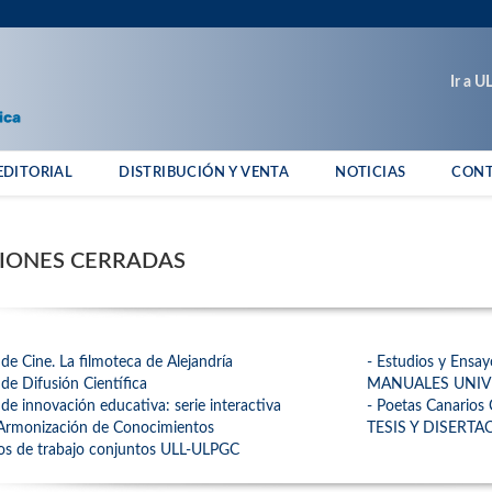
Ir a 
EDITORIAL
DISTRIBUCIÓN Y VENTA
NOTICIAS
CON
IONES CERRADAS
de Cine. La filmoteca de Alejandría
- Estudios y Ensa
de Difusión Científica
MANUALES UNIV
de innovación educativa: serie interactiva
- Poetas Canario
 Armonización de Conocimientos
TESIS Y DISERT
s de trabajo conjuntos ULL-ULPGC