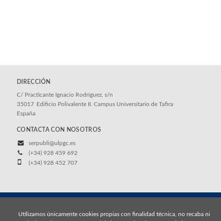
DIRECCIÓN
C/ Practicante Ignacio Rodríguez, s/n
35017
Edificio Polivalente II. Campus Universitario de Tafira
España
CONTACTA CON NOSOTROS
serpubli@ulpgc.es
(+34) 928 459 692
(+34) 928 452 707
© 2026, Universidad de Las Palmas de Gran Canaria
Utilizamos únicamente cookies propias con finalidad técnica, no recaba ni
Aviso legal
Política de cookies