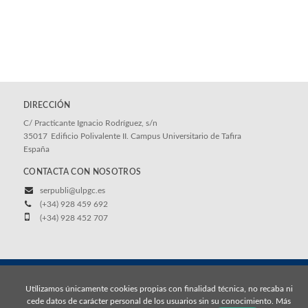
DIRECCIÓN
C/ Practicante Ignacio Rodríguez, s/n
35017
Edificio Polivalente II. Campus Universitario de Tafira
España
CONTACTA CON NOSOTROS
serpubli@ulpgc.es
(+34) 928 459 692
(+34) 928 452 707
© 2026, Universidad de Las Palmas de Gran Canaria
Utilizamos únicamente cookies propias con finalidad técnica, no recaba ni
Aviso legal
Política de cookies
cede datos de carácter personal de los usuarios sin su conocimiento. Más