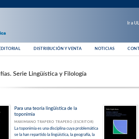
Ir a 
EDITORIAL
DISTRIBUCIÓN Y VENTA
NOTICIAS
CON
as. Serie Lingüística y Filología
Para una teoría lingüística de la
toponimia
MAXIMIANO TRAPERO TRAPERO (ESCRITOR)
La toponimia es una disciplina cuya problemática
se la han repartido la lingüística, la geografía, la