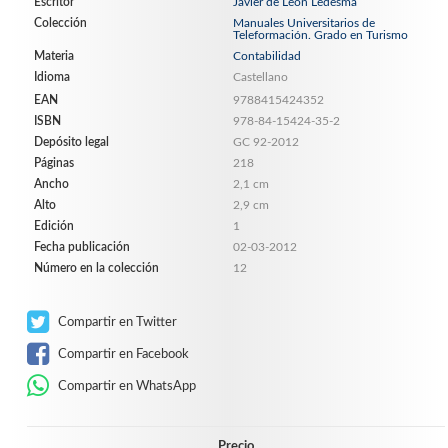
Escritor
Javier de León Ledesma
Colección
Manuales Universitarios de
Teleformación. Grado en Turismo
Materia
Contabilidad
Idioma
Castellano
EAN
9788415424352
ISBN
978-84-15424-35-2
Depósito legal
GC 92-2012
Páginas
218
Ancho
2,1 cm
Alto
2,9 cm
Edición
1
Fecha publicación
02-03-2012
Número en la colección
12
Compartir en Twitter
Compartir en Facebook
Compartir en WhatsApp
Precio