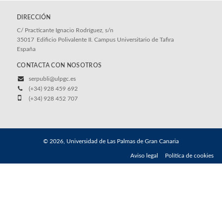
DIRECCIÓN
C/ Practicante Ignacio Rodríguez, s/n
35017
Edificio Polivalente II. Campus Universitario de Tafira
España
CONTACTA CON NOSOTROS
serpubli@ulpgc.es
(+34) 928 459 692
(+34) 928 452 707
© 2026, Universidad de Las Palmas de Gran Canaria
Aviso legal
Política de cookies