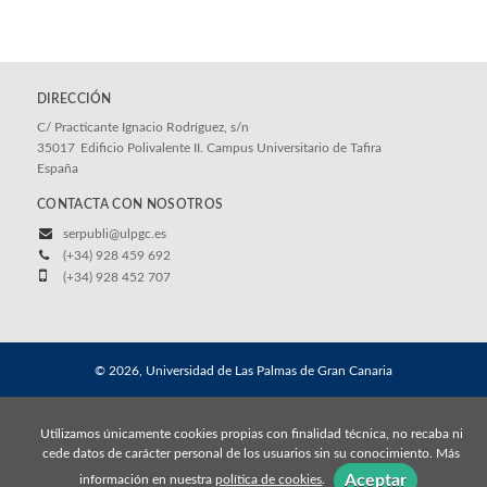
DIRECCIÓN
C/ Practicante Ignacio Rodríguez, s/n
35017
Edificio Polivalente II. Campus Universitario de Tafira
España
CONTACTA CON NOSOTROS
serpubli@ulpgc.es
(+34) 928 459 692
(+34) 928 452 707
© 2026, Universidad de Las Palmas de Gran Canaria
Aviso legal
Política de cookies
Utilizamos únicamente cookies propias con finalidad técnica, no recaba ni
cede datos de carácter personal de los usuarios sin su conocimiento. Más
Aceptar
información en nuestra
política de cookies
.