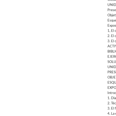
UNID
Prese
Objet
Esque
Expos
1, El 
2. El 
3. El 
ACTI
BIBL
EJER
SOLU
UNID
PRES
OBJE
ESQU
EXPO
Intro
1. Dia
2. Téc
3. El 
4. La