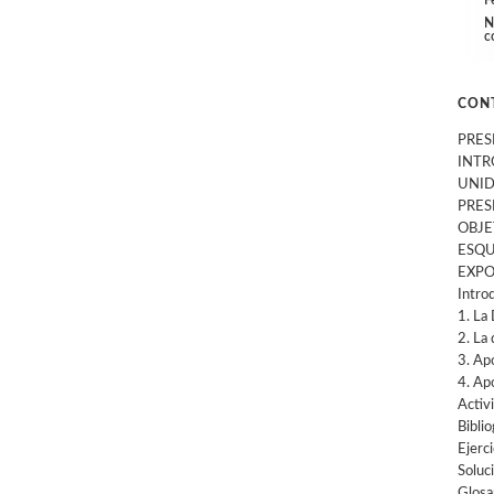
F
N
c
CON
PRES
INTR
UNID
PRES
OBJE
ESQU
EXPO
Introd
1. La 
2. La 
3. Apo
4. Apo
Activ
Biblio
Ejerc
Soluc
Glosa