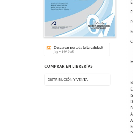
E
E
E
E
C
Descargar portada (alta calidad)
jpg ~ 149.9 kB
M
COMPRAR EN LIBRERÍAS
DISTRIBUCIÓN Y VENTA
I
E
I
D
P
A
A
E