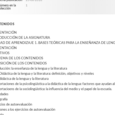
echa publicación
23-06-2016
úmero en la
1
olección
TENIDOS
ENTACIÓN
ODUCCIÓN DE LA ASIGNATURA
AD DE APRENDIZAJE 1. BASES TEÓRICAS PARA LA ENSEÑANZA DE LEN
ENTACIÓN
TIVOS
EMA DE LOS CONTENIDOS
SICIÓN DE LOS CONTENIDOS
ucción: la enseñanza de la lengua y la literatura
Didáctica de la lengua y la literatura: definición, objetivos y niveles
didáctca de la lengua y la literatura
rtaciones de la psicolingüística a la didáctica de la lengua: factores que ayudan al
rtacioens de la sociolingüística: la influencia del medio y el papel de la escuela.
idades
grafía
icios de autoevaluación
iones a los ejercicios de autoevaluación
rio