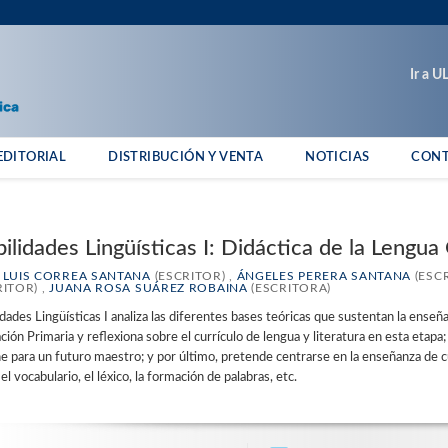
Ir a 
EDITORIAL
DISTRIBUCIÓN Y VENTA
NOTICIAS
CON
ilidades Lingüísticas I: Didáctica de la Lengua
 LUIS CORREA SANTANA
(ESCRITOR) ,
ÁNGELES PERERA SANTANA
(ESCR
RITOR) ,
JUANA ROSA SUÁREZ ROBAINA
(ESCRITORA)
dades Lingüísticas I analiza las diferentes bases teóricas que sustentan la enseña
ión Primaria y reflexiona sobre el currículo de lengua y literatura en esta etapa;
e para un futuro maestro; y por último, pretende centrarse en la enseñanza de c
l vocabulario, el léxico, la formación de palabras, etc.