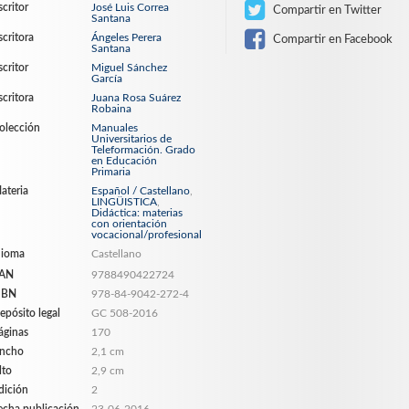
scritor
José Luis Correa
Compartir en Twitter
Santana
scritora
Ángeles Perera
Compartir en Facebook
Santana
scritor
Miguel Sánchez
García
scritora
Juana Rosa Suárez
Robaina
olección
Manuales
Universitarios de
Teleformación. Grado
en Educación
Primaria
ateria
Español / Castellano
,
LINGÜISTICA
,
Didáctica: materias
con orientación
vocacional/profesional
dioma
Castellano
AN
9788490422724
SBN
978-84-9042-272-4
epósito legal
GC 508-2016
áginas
170
ncho
2,1 cm
lto
2,9 cm
dición
2