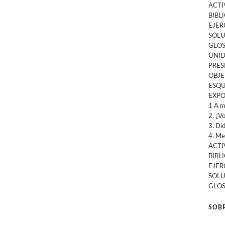
ACTI
BIBL
EJER
SOLU
GLOS
UNID
PRES
OBJE
ESQU
EXPO
1 A m
2. ¿V
3. Di
4. Me
ACTI
BIBL
EJER
SOLU
GLOS
SOBR