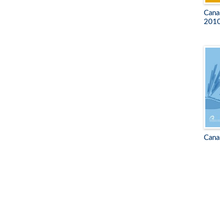
Cana
201
Cana