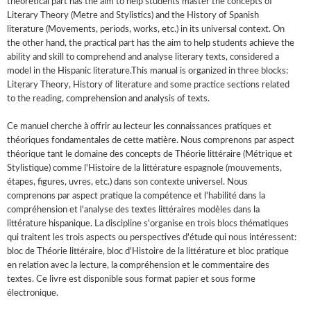
theoretical part has the aim to help students master the concepts of
Literary Theory (Metre and Stylistics) and the History of Spanish
literature (Movements, periods, works, etc.) in its universal context. On
the other hand, the practical part has the aim to help students achieve the
ability and skill to comprehend and analyse literary texts, considered a
model in the Hispanic literature.This manual is organized in three blocks:
Literary Theory, History of literature and some practice sections related
to the reading, comprehension and analysis of texts.
Ce manuel cherche à offrir au lecteur les connaissances pratiques et
théoriques fondamentales de cette matière. Nous comprenons par aspect
théorique tant le domaine des concepts de Théorie littéraire (Métrique et
Stylistique) comme l'Histoire de la littérature espagnole (mouvements,
étapes, figures, uvres, etc.) dans son contexte universel. Nous
comprenons par aspect pratique la compétence et l'habilité dans la
compréhension et l'analyse des textes littéraires modèles dans la
littérature hispanique. La discipline s'organise en trois blocs thématiques
qui traitent les trois aspects ou perspectives d'étude qui nous intéressent:
bloc de Théorie littéraire, bloc d'Histoire de la littérature et bloc pratique
en relation avec la lecture, la compréhension et le commentaire des
textes. Ce livre est disponible sous format papier et sous forme
électronique.