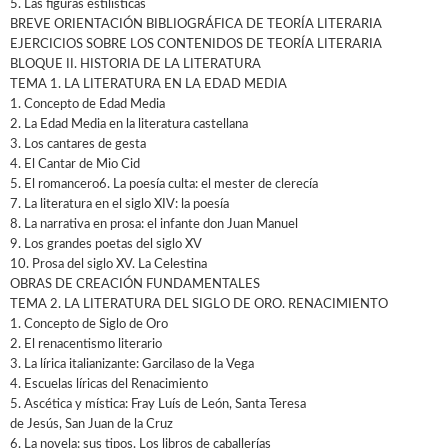
5. Las figuras estilísticas
BREVE ORIENTACIÓN BIBLIOGRÁFICA DE TEORÍA LITERARIA
EJERCICIOS SOBRE LOS CONTENIDOS DE TEORÍA LITERARIA
BLOQUE II. HISTORIA DE LA LITERATURA
TEMA 1. LA LITERATURA EN LA EDAD MEDIA
1. Concepto de Edad Media
2. La Edad Media en la literatura castellana
3. Los cantares de gesta
4. El Cantar de Mio Cid
5. El romancero6. La poesía culta: el mester de clerecía
7. La literatura en el siglo XIV: la poesía
8. La narrativa en prosa: el infante don Juan Manuel
9. Los grandes poetas del siglo XV
10. Prosa del siglo XV. La Celestina
OBRAS DE CREACIÓN FUNDAMENTALES
TEMA 2. LA LITERATURA DEL SIGLO DE ORO. RENACIMIENTO
1. Concepto de Siglo de Oro
2. El renacentismo literario
3. La lírica italianizante: Garcilaso de la Vega
4. Escuelas líricas del Renacimiento
5. Ascética y mística: Fray Luís de León, Santa Teresa
de Jesús, San Juan de la Cruz
6. La novela: sus tipos. Los libros de caballerías