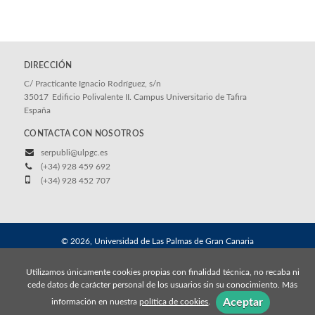
DIRECCIÓN
C/ Practicante Ignacio Rodríguez, s/n
35017
Edificio Polivalente II. Campus Universitario de Tafira
España
CONTACTA CON NOSOTROS
serpubli@ulpgc.es
(+34) 928 459 692
(+34) 928 452 707
© 2026, Universidad de Las Palmas de Gran Canaria
Aviso legal
Política de cookies
Utilizamos únicamente cookies propias con finalidad técnica, no recaba ni
cede datos de carácter personal de los usuarios sin su conocimiento. Más
Aceptar
información en nuestra
política de cookies
.