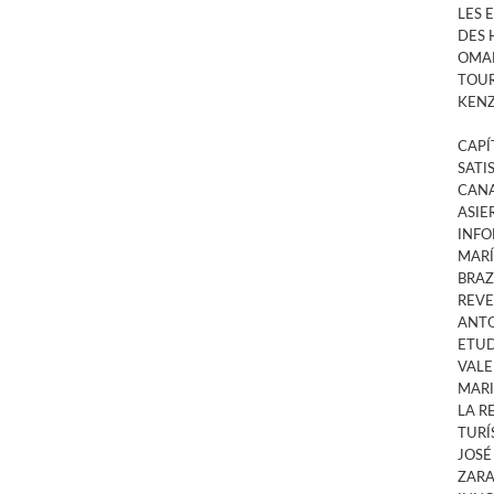
LES 
DES 
OMAR
TOUR
KENZ
CAPÍ
SATI
CANA
ASIE
INFO
MARÍ
BRAZ
REVE
ANTO
ETUD
VAL
MARI
LA R
TURÍ
JOSÉ
ZAR