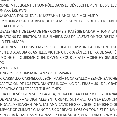
GRINETTI
ISME INTELLIGENT ET SON RÔLE DANS LE DÉVELOPPEMENT DES VILL
ON ARRIÈRE PAYS
A SOUAB, BOUCHTA EL KHAZZAN y HANCHANE MOHAMED
OMMUNICATION TOURISTIQUE DIGITALE: STRATÉGIES DE LOFFICE NA
IDA EL IDRISSI
ESSALEMENT DE LEAU DE MER COMME STRATÉGIE DADAPTATION À LA
INATIONS TOURISTIQUES INSULAIRES, CAS DE LA STATION TOURISTI
LID BENAMARA
CACIONES DE LOS SISTEMAS VISIBLE LIGHT COMMUNICATIONS EN EL S
EN LIDIA AGUIAR CASTILLO, VICTOR GUERRA YÁNEZ, PETRA DE SAA PÉ
IMOINE ET TOURISME: QUEL DEVENIR POUR LE PATRIMOINE HYDRAULI
OC
AN FAOUZI
TING OVERTOURISM IN LANZAROTE (SPAIN)
 R. CARBALLO, CARMELO J. LEÓN, MARÍA M. CARBALLO y ZENÓN SÁNCH
DAPTACIÓN DE LOS ESTUDIANTES INCOMING DEL ERASMUS+ DEL GRAD
ARATIVA CON OTRAS TITULACIONES
ICIA DE JESÚS GONZÁLEZ GARCÍA, PETRA DE SAÁ PÉREZ y LIDIA HERN
DE PLATAFORMAS DIGITALES EN TURISMO: SU IMPACTO EN LA ECONO
NDA ALMEIDA-SANTANA, TATIANA DAVID NEGRE y SERGIO MORENO-G
IMPACT OF CLIMATE CHANGE RISK OF BEACH LOSS ON TOURIST BEHAVI
EN GARCÍA, MATÍAS M. GONZÁLEZ HERNÁNDEZ, YEN E. LAM GONZÁLEZ