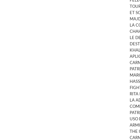
PELE
TOUR
ET S
MAJD
LA C
CHAH
LE D
DEST
KHA
APLI
CARM
PATR
MAR
HASS
FIGH
RITA
LA A
COMP
PATR
USO 
ARMI
THE 
CARM