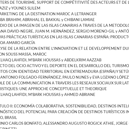
TERS DE TOURISME, SUPPORT DE COMPÉTITIVITÉ DES ACTEURS ET DE L
 AZIZ y YOUNES SLILEM
ARKETING DE LA DESTINATION MAROC A LETRANGER
BA BRAHIM, ABRAHAL EL BAKKAL y CHIBANI LAMIAE
DIO DE LA IMAGEN DE LAS ISLAS CANARIAS A TRAVES DE LA METODOLO
ANA DAVID-NEGRE, JUAN M. HERNÁNDEZ, SERGIO MORENO-GIL y ANTÓ
AS PRÁCTICAS TURÍSTICAS EN LAS ISLAS CANARIAS-ESPAÑA: PRODUC
OA AMARO GARCÍA
YSE DE LA RELATION ENTRE L'INNOVATION ET LE DEVELOPPEMENT DU
ON SOUSS MASSA, MAROC
LHAQ LAHFIDI, M'BARK HOUSSAS y ABDELKRIM AAZZAB
CTO DEL OCIO ACTIVO Y EL DEPORTE EN EL DESARROLLO DEL TURISM
TOS CON IDENTIDAD TERRITORIAL EN EXTREMADURA (ESPAÑA) Y SETÚ
 ANTONIO FOLGADO-FERNÁNDEZ, PAULO NUNES y EVA LOZANO LÓPEZ
OLE DE LA COMMUNICATION A TRAVERS LES RESEAUX SOCIAUX SUR LA
ISTIQUES: UNE APPROCHE CONCEPTUELLE ET THEORIQUE
LHAQ LAHFIDI, M'BARK HOUSSAS y AHMED ABRIANE
TULO II: ECONOMÍA COLABORATIVA, SOSTENIBILIDAD, DESTINOS INTE
NÓSTICO DEL POTENCIAL PARA CREACIÓN DE DESTINOS TURÍSTICOS INT
O, BRASIL
NIO CARLOS BONFATO, ALESSANDRO AUGUSTO ROGICK ATHIE, JORGE 