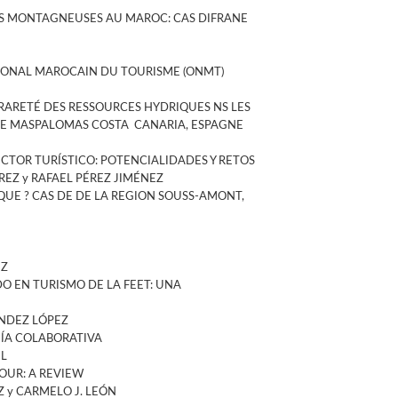
ES MONTAGNEUSES AU MAROC: CAS DIFRANE
TIONAL MAROCAIN DU TOURISME (ONMT)
 RARETÉ DES RESSOURCES HYDRIQUES NS LES
QUE MASPALOMAS COSTA CANARIA, ESPAGNE
ECTOR TURÍSTICO: POTENCIALIDADES Y RETOS
REZ y RAFAEL PÉREZ JIMÉNEZ
QUE ? CAS DE DE LA REGION SOUSS-AMONT,
EZ
O EN TURISMO DE LA FEET: UNA
ÁNDEZ LÓPEZ
MÍA COLABORATIVA
IL
OUR: A REVIEW
 y CARMELO J. LEÓN