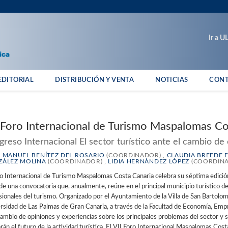
Ir a 
EDITORIAL
DISTRIBUCIÓN Y VENTA
NOTICIAS
CON
 Foro Internacional de Turismo Maspalomas C
reso Internacional El sector turístico ante el cambio de 
 MANUEL BENÍTEZ DEL ROSARIO
(COORDINADOR) ,
CLAUDIA BREEDE 
ÁLEZ MOLINA
(COORDINADOR) ,
LIDIA HERNÁNDEZ LÓPEZ
(COORDIN
ro Internacional de Turismo Maspalomas Costa Canaria celebra su séptima edición
 de una convocatoria que, anualmente, reúne en el principal municipio turístico d
sionales del turismo. Organizado por el Ayuntamiento de la Villa de San Bartolomé
rsidad de Las Palmas de Gran Canaria, a través de la Facultad de Economía, Empr
cambio de opiniones y experiencias sobre los principales problemas del sector y 
án el futuro de la actividad turística. El VII Foro Internacional Maspalomas Cost