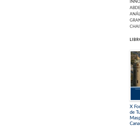
INNO
ABDE
ANÁL
GRAN
CHAI
LIB
X Fo
de T
Masp
Cana