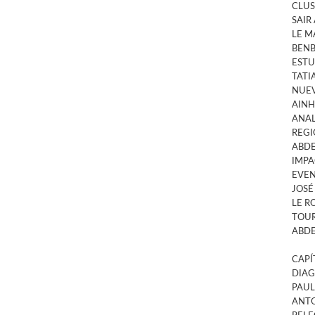
CLUS
SAIR
LE M
BENB
ESTU
TATI
NUEV
AINH
ANAL
REGI
ABDE
IMPA
EVEN
JOSÉ
LE R
TOUR
ABDE
CAPÍ
DIAG
PAUL
ANTO