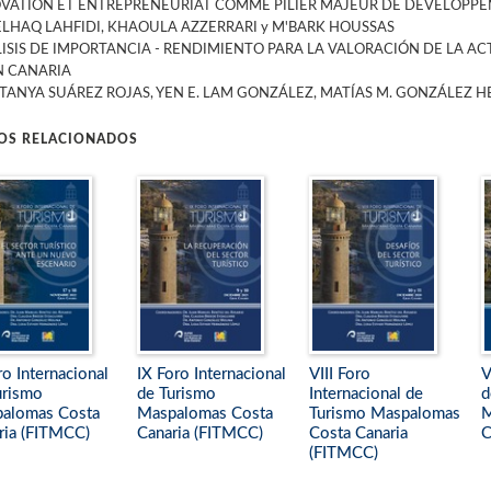
VATION ET ENTREPRENEURIAT COMME PILIER MAJEUR DE DEVELOPPE
LHAQ LAHFIDI, KHAOULA AZZERRARI y M'BARK HOUSSAS
ISIS DE IMPORTANCIA - RENDIMIENTO PARA LA VALORACIÓN DE LA A
 CANARIA
TANYA SUÁREZ ROJAS, YEN E. LAM GONZÁLEZ, MATÍAS M. GONZÁLEZ 
ROS RELACIONADOS
ro Internacional
IX Foro Internacional
VIII Foro
V
urismo
de Turismo
Internacional de
d
alomas Costa
Maspalomas Costa
Turismo Maspalomas
M
ria (FITMCC)
Canaria (FITMCC)
Costa Canaria
C
(FITMCC)