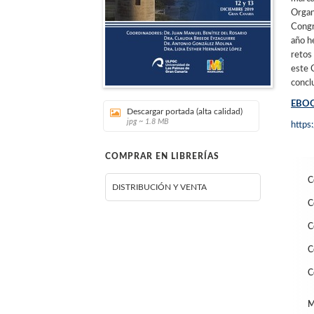
Organ
Congr
año he
retos
este 
concl
EBOO
Descargar portada (alta calidad)
jpg ~ 1.8 MB
https
COMPRAR EN LIBRERÍAS
C
DISTRIBUCIÓN Y VENTA
C
C
C
C
M