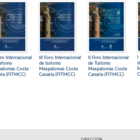
I
ro Internacional
III Foro Internacional
II Foro Internacional
d
urismo
de turismo
de Turismo
M
alomas Costa
Maspalomas Costa
Maspalomas Costa
C
ria (FITMCC)
Canaria (FITMCC)
Canaria (FITMCC)
DIRECCIÓN