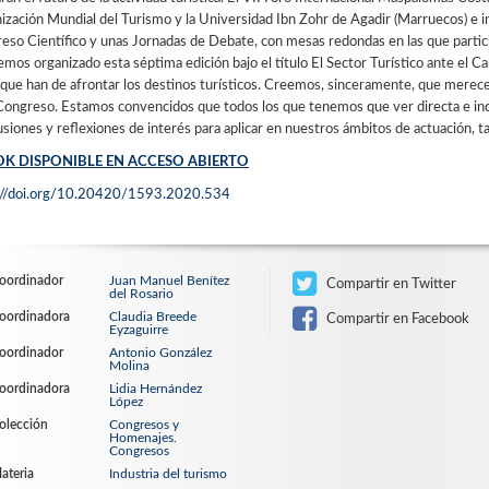
ización Mundial del Turismo y la Universidad Ibn Zohr de Agadir (Marruecos) e in
eso Científico y unas Jornadas de Debate, con mesas redondas en las que particip
mos organizado esta séptima edición bajo el título El Sector Turístico ante el Ca
 que han de afrontar los destinos turísticos. Creemos, sinceramente, que merece
Congreso. Estamos convencidos que todos los que tenemos que ver directa e in
usiones y reflexiones de interés para aplicar en nuestros ámbitos de actuación, 
K DISPONIBLE EN ACCESO ABIERTO
://doi.org/10.20420/1593.2020.534
oordinador
Juan Manuel Benítez
Compartir en Twitter
del Rosario
oordinadora
Claudia Breede
Compartir en Facebook
Eyzaguirre
oordinador
Antonio González
Molina
oordinadora
Lidia Hernández
López
olección
Congresos y
Homenajes.
Congresos
ateria
Industria del turismo