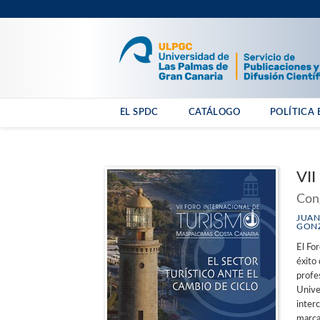
EL SPDC
CATÁLOGO
POLÍTICA 
VII
Cong
JUAN
GONZ
El Fo
éxito
profe
Unive
inter
marcar