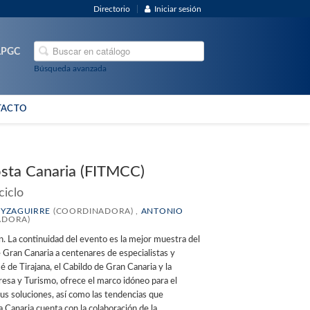
Directorio
Iniciar sesión
ULPGC
Búsqueda avanzada
TACTO
osta Canaria (FITMCC)
ciclo
EYZAGUIRRE
(COORDINADORA) ,
ANTONIO
ADORA)
. La continuidad del evento es la mejor muestra del
e Gran Canaria a centenares de especialistas y
 de Tirajana, el Cabildo de Gran Canaria y la
esa y Turismo, ofrece el marco idóneo para el
sus soluciones, así como las tendencias que
a Canaria cuenta con la colaboración de la