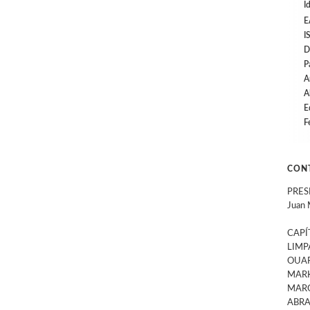
I
E
I
D
P
A
A
E
F
CON
PRES
Juan 
CAPÍ
LIM
OUAF
MARK
MARO
ABRA