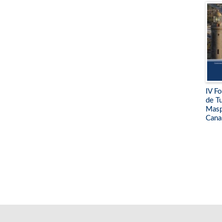
IV Fo
de T
Masp
Cana