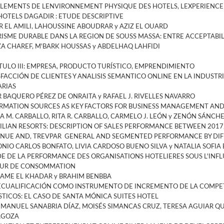
ELEMENTS DE LENVIRONNEMENT PHYSIQUE DES HOTELS, LEXPERIENCE
HOTELS DAGADIR : ETUDE DESCRIPTIVE
 EL AMILI, LAHOUSSINE ABOUDRAR y AZIZ EL OUARD
ISME DURABLE DANS LA REGION DE SOUSS MASSA: ENTRE ACCEPTABIL
A CHAREF, M'BARK HOUSSAS y ABDELHAQ LAHFIDI
TULO III: EMPRESA, PRODUCTO TURÍSTICO, EMPRENDIMIENTO
SFACCIÓN DE CLIENTES Y ANALISIS SEMANTICO ONLINE EN LA INDUSTRI
RIAS
R BAQUERO PÉREZ DE ONRAITA y RAFAEL J. RIVELLES NAVARRO
RMATION SOURCES AS KEY FACTORS FOR BUSINESS MANAGEMENT AND
A M. CARBALLO, RITA R. CARBALLO, CARMELO J. LEÓN y ZENÓN SÁNCH
ILIAN RESORTS: DESCRIPTION OF SALES PERFORMANCE BETWEEN 2017
NUE AND, TREVPAR  GENERAL AND SEGMENTED PERFORMANCE BY DI
NIO CARLOS BONFATO, LIVIA CARDOSO BUENO SILVA y NATALIA SOFIA
E DE LA PERFORMANCE DES ORGANISATIONS HOTELIERES SOUS L'INF
EUR DE CONSOMMATION
AME EL KHADAR y BRAHIM BENBBA
ECUALIFICACIÓN COMO INSTRUMENTO DE INCREMENTO DE LA COMPET
STICOS: EL CASO DE SANTA MÓNICA SUITES HOTEL
 MANUEL SANABRIA DÍAZ, MOISÉS SIMANCAS CRUZ, TERESA AGUIAR Q
AGOZA