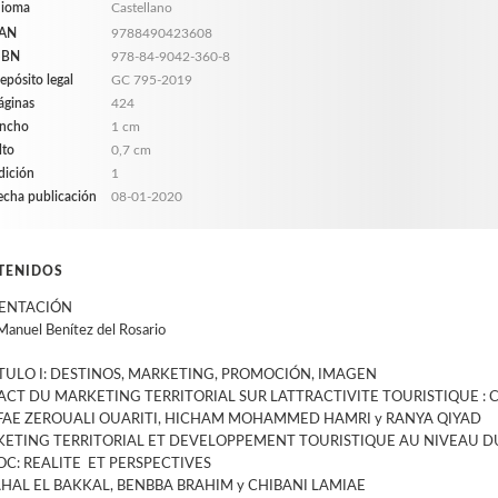
dioma
Castellano
AN
9788490423608
SBN
978-84-9042-360-8
epósito legal
GC 795-2019
áginas
424
ncho
1 cm
lto
0,7 cm
dición
1
echa publicación
08-01-2020
TENIDOS
ENTACIÓN
Manuel Benítez del Rosario
TULO I: DESTINOS, MARKETING, PROMOCIÓN, IMAGEN
PACT DU MARKETING TERRITORIAL SUR LATTRACTIVITE TOURISTIQUE : C
AE ZEROUALI OUARITI, HICHAM MOHAMMED HAMRI y RANYA QIYAD
ETING TERRITORIAL ET DEVELOPPEMENT TOURISTIQUE AU NIVEAU DU
C: REALITE ET PERSPECTIVES
HAL EL BAKKAL, BENBBA BRAHIM y CHIBANI LAMIAE