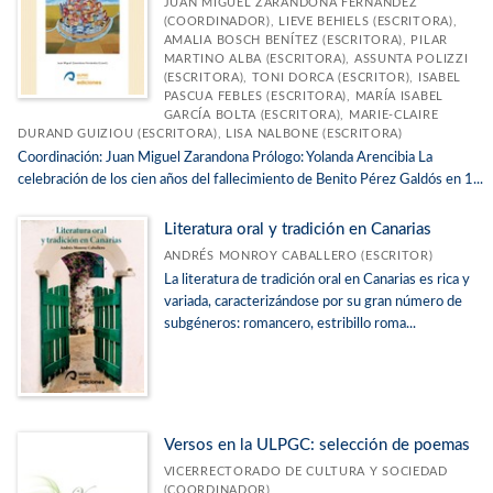
JUAN MIGUEL ZARANDONA FERNÁNDEZ
(COORDINADOR), LIEVE BEHIELS (ESCRITORA),
AMALIA BOSCH BENÍTEZ (ESCRITORA), PILAR
MARTINO ALBA (ESCRITORA), ASSUNTA POLIZZI
(ESCRITORA), TONI DORCA (ESCRITOR), ISABEL
PASCUA FEBLES (ESCRITORA), MARÍA ISABEL
GARCÍA BOLTA (ESCRITORA), MARIE-CLAIRE
DURAND GUIZIOU (ESCRITORA), LISA NALBONE (ESCRITORA)
Coordinación: Juan Miguel Zarandona Prólogo: Yolanda Arencibia La
celebración de los cien años del fallecimiento de Benito Pérez Galdós en 1...
Literatura oral y tradición en Canarias
ANDRÉS MONROY CABALLERO (ESCRITOR)
La literatura de tradición oral en Canarias es rica y
variada, caracterizándose por su gran número de
subgéneros: romancero, estribillo roma...
Versos en la ULPGC: selección de poemas
VICERRECTORADO DE CULTURA Y SOCIEDAD
(COORDINADOR)