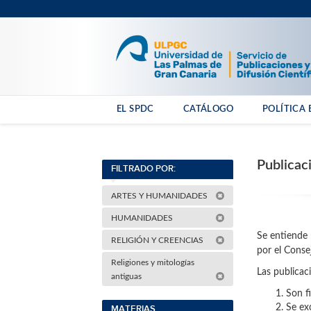
EL SPDC
CATÁLOGO
POLÍTICA 
Publicac
FILTRADO POR:
ARTES Y HUMANIDADES
HUMANIDADES
Se entiende 
RELIGIÓN Y CREENCIAS
por el Consej
Religiones y mitologías
Las publicac
antiguas
Son f
Se ex
MATERIAS