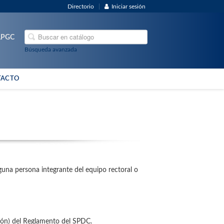
Directorio
Iniciar sesión
ULPGC
Búsqueda avanzada
TACTO
lguna persona integrante del equipo rectoral o
ción) del Reglamento del SPDC.