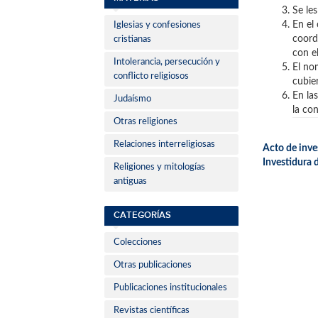
Se le
En el
Iglesias y confesiones
coord
cristianas
con e
Intolerancia, persecución y
El no
conflicto religiosos
cubier
En la
Judaísmo
la con
Otras religiones
Relaciones interreligiosas
Acto de inve
Investidura
Religiones y mitologías
antiguas
CATEGORÍAS
Colecciones
Otras publicaciones
Publicaciones institucionales
Revistas científicas